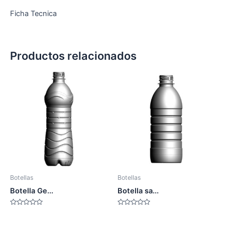
Ficha Tecnica
Productos relacionados
Botellas
Botellas
Botella Ge...
Botella sa...
Valorado
Valorado
en
en
0
0