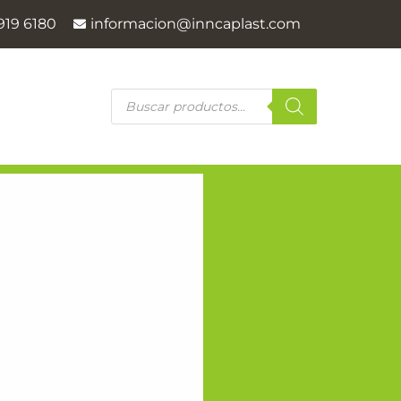
919 6180
informacion@inncaplast.com
Products
search