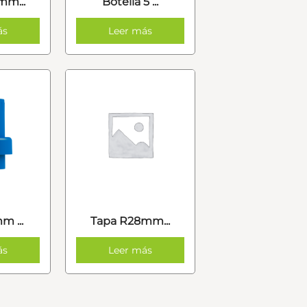
mm...
Botella 5 ...
ás
Leer más
 ...
Tapa R28mm...
ás
Leer más