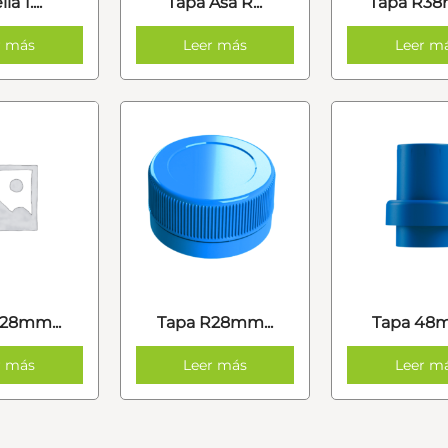
la 1....
Tapa Asa R...
Tapa R38
r más
Leer más
Leer m
28mm...
Tapa R28mm...
Tapa 48mm
r más
Leer más
Leer m