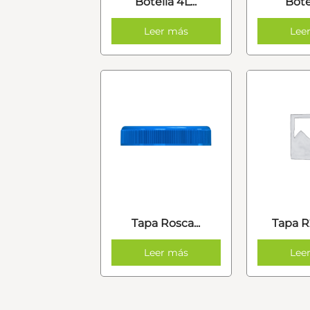
Botella 4L...
Botel
Leer más
Lee
Tapa Rosca...
Tapa R
Leer más
Lee