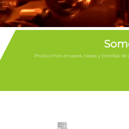
Somo
Producimos envases, tapas y botellas de pl