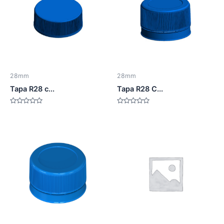
28mm
28mm
Tapa R28 c...
Tapa R28 C...
Valorado
Valorado
en
en
0
0
de
de
5
5