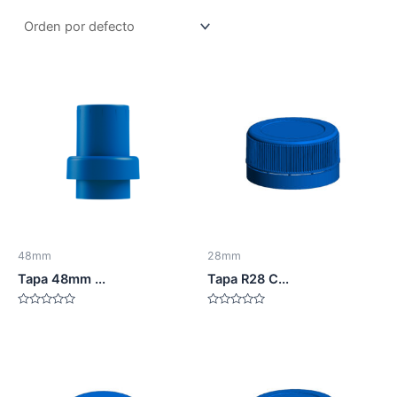
48mm
28mm
Tapa 48mm ...
Tapa R28 C...
Valorado
Valorado
en
en
0
0
de
de
5
5