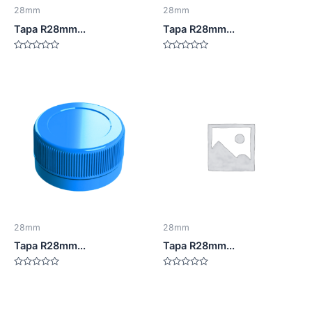
28mm
28mm
Tapa R28mm...
Tapa R28mm...
Valorado
Valorado
en
en
0
0
de
de
5
5
28mm
28mm
Tapa R28mm...
Tapa R28mm...
Valorado
Valorado
en
en
0
0
de
de
5
5