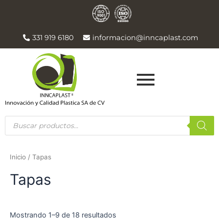
Ir
al
contenido
331 919 6180
informacion@inncaplast.com
Products
search
Inicio
/ Tapas
Tapas
Mostrando 1–9 de 18 resultados