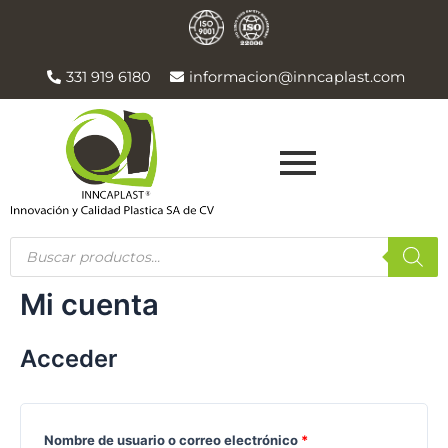
Ir
Obligatorio
Obligatorio
al
contenido
331 919 6180
informacion@inncaplast.com
Products
search
Mi cuenta
Acceder
Nombre de usuario o correo electrónico
*