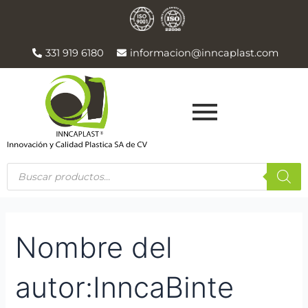
Ir
Buscar:
al
contenido
331 919 6180
informacion@inncaplast.com
Products
search
Nombre del
autor:InncaBinte